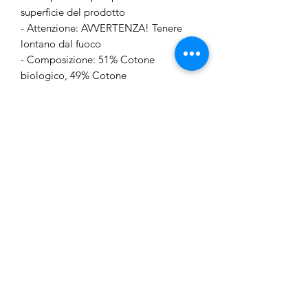
superficie del prodotto
- Attenzione: AVVERTENZA! Tenere
lontano dal fuoco
- Composizione: 51% Cotone
biologico, 49% Cotone
Il materiale principale di questo
prodotto contiene almeno il 50% di
cotone biologico.
Junior Outlet Besozzo
junioroutletbesozzo@gmail.com