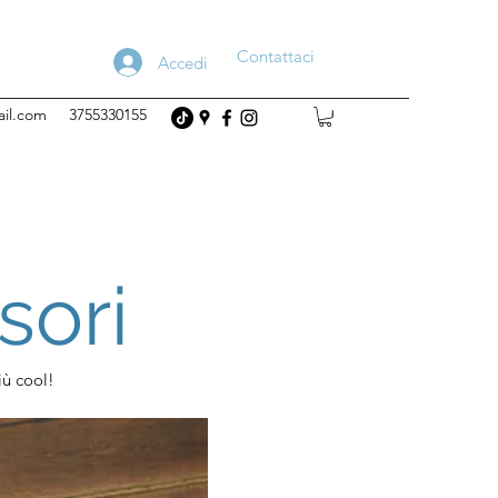
Contattaci
Accedi
ail.com
3755330155
sori
iù cool!