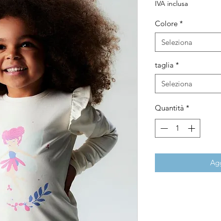
regolar
s
IVA inclusa
Colore
*
Seleziona
taglia
*
Seleziona
Quantità
*
Agg