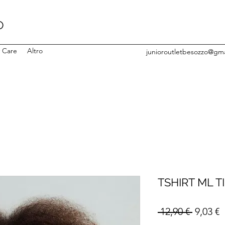
O
y Care
Altro
junioroutletbesozzo@gm
TSHIRT ML T
Prezzo
P
 12,90 € 
9,03 €