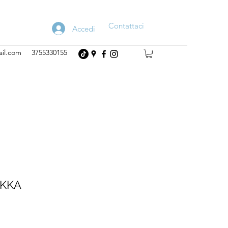
Contattaci
Accedi
ail.com
3755330155
IKKA
rezzo