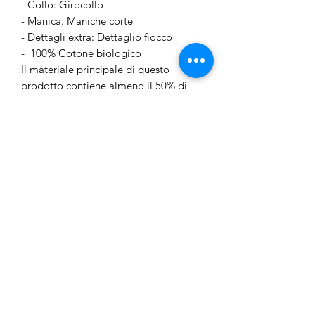
- Collo: Girocollo
- Manica: Maniche corte
- Dettagli extra: Dettaglio fiocco
- 100% Cotone biologico
Il materiale principale di questo
prodotto contiene almeno il 50% di
cotone biologico.
Numero articolo
13242898_CloudDancer
Junior Outlet Besozzo
junioroutletbesozzo@gmail.com