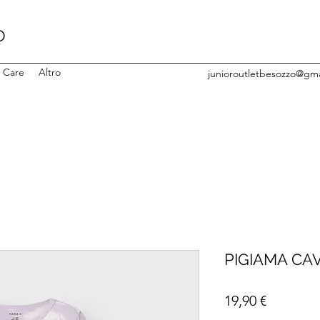
O
y Care
Altro
junioroutletbesozzo@gm
PIGIAMA CA
Prezzo
19,90 €