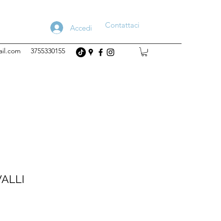
Contattaci
Accedi
ail.com
3755330155
VALLI