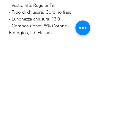
- Vestibilità: Regular Fit
- Tipo di chiusura: Cordino fisso
- Lunghezza chiusura: 13.0
- Composizione: 95% Cotone -
Biologico, 5% Elastan
Fibre certificate e di marca
Il materiale principale di questo
prodotto contiene almeno il 50% di
cotone biologico.
Junior Outlet Besozzo
junioroutletbesozzo@gmail.com