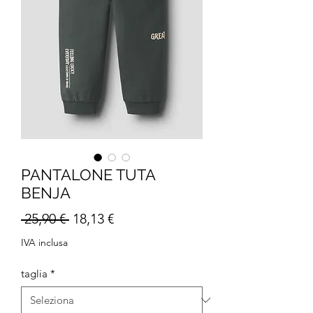
PANTALONE TUTA
BENJA
Prezzo
Prezzo
 25,90 € 
18,13 €
regolare
scontato
IVA inclusa
taglia
*