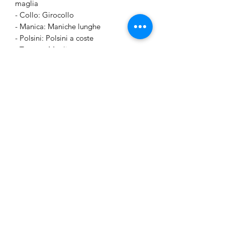
maglia
- Collo: Girocollo
- Manica: Maniche lunghe
- Polsini: Polsini a coste
- Tessuto: Maglia
- Vestibilità: Regular Fit
Numero articolo
13247850_NavyBlazer
- 100% acrilico
Junior Outlet Besozzo
junioroutletbesozzo@gmail.com
3755330155