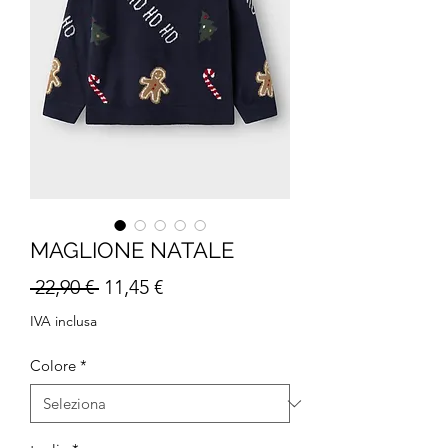
MAGLIONE NATALE
Prezzo
Prezzo
 22,90 € 
11,45 €
regolare
scontato
IVA inclusa
Colore
*