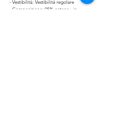
- Vestibilità: Vestibilità regolare
- Composizione: 95% cotone - in
conversione diretta alla fattoria, 5%
elastan
Junior Outlet Besozzo
junioroutletbesozzo@gmail.com
3755330155
Via XXV Aprile 36,
21023 Besozzo, VA, Italy