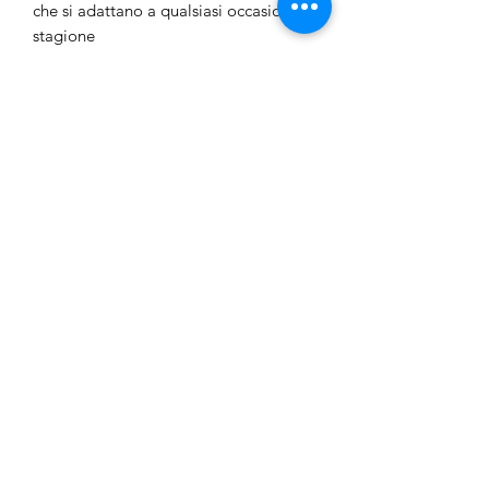
che si adattano a qualsiasi occasione e
stagione
- Vestibilità': vestibilità regolare
-Composizione: 95% Cotone, 5%
Elastan
Junior Outlet Besozzo
junioroutletbesozzo@gmail.com
3755330155
Via XXV Aprile 36,
21023 Besozzo, VA, Italy