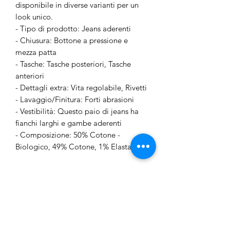
disponibile in diverse varianti per un
look unico.
- Tipo di prodotto: Jeans aderenti
- Chiusura: Bottone a pressione e
mezza patta
- Tasche: Tasche posteriori, Tasche
anteriori
- Dettagli extra: Vita regolabile, Rivetti
- Lavaggio/Finitura: Forti abrasioni
- Vestibilità: Questo paio di jeans ha
fianchi larghi e gambe aderenti
- Composizione: 50% Cotone -
Biologico, 49% Cotone, 1% Elastan
Descrizione della sostenibilità
Il materiale principale di questo
prodotto contiene almeno il 50% di
cotone biologico. Il cotone biologico è
coltivato senza l'uso di sostanze
chimiche nocive. La coltivazione del