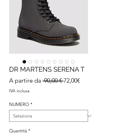
DR MARTENS SERENA T
Prezzo
Prezzo
A partire da
 90,00 € 
72,00€
regolare
scontato
IVA inclusa
NUMERO
*
Quantità
*