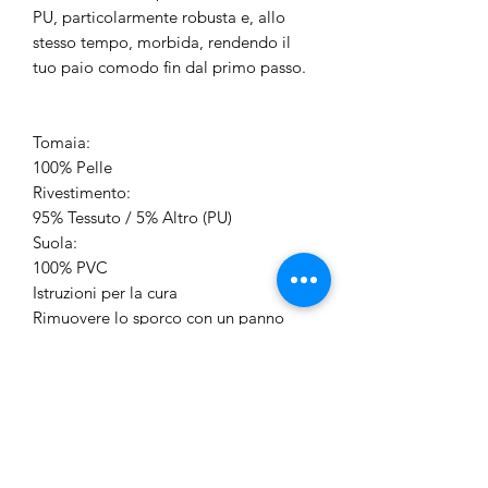
PU, particolarmente robusta e, allo
stesso tempo, morbida, rendendo il
tuo paio comodo fin dal primo passo.
Tomaia:
100% Pelle
Rivestimento:
95% Tessuto / 5% Altro (PU)
Suola:
100% PVC
Istruzioni per la cura
Rimuovere lo sporco con un panno
umido. Si sconsiglia l'uso di detergenti
per la pelle in quanto potrebbero
danneggiare la finitura.
Fabbricazione
La suola è cementata alla tomaia.
Codice prodotto