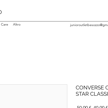
O
y Care
Altro
junioroutletbesozzo@gm
CONVERSE C
STAR CLASS
Prezzo
 50,00 € 
40,00 €