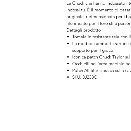
Le Chuck che hanno indossato i tuo
indossi tu. È il momento di passar
originale, ridimensionata per i b
riferimento per il loro stile perso
Dettagli prodotto
Tomaia in resistente tela con i
La morbida ammortizzazione in
supporto per il gioco
Iconica patch Chuck Taylor sull
Occhielli nell'area mediale per
Patch All Star classica sulla ca
SKU: 3J233C