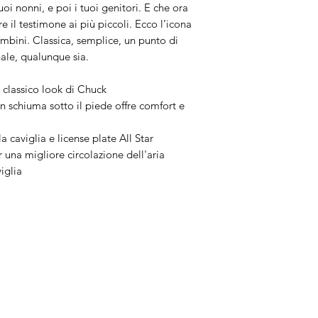
i nonni, e poi i tuoi genitori. E che ora
e il testimone ai più piccoli. Ecco l’icona
ambini. Classica, semplice, un punto di
nale, qualunque sia.
l classico look di Chuck
 schiuma sotto il piede offre comfort e
a caviglia e license plate All Star
 una migliore circolazione dell'aria
viglia