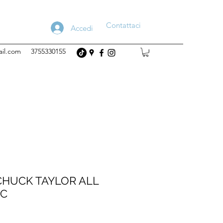
Contattaci
Accedi
ail.com
3755330155
HUCK TAYLOR ALL
IC
Prezzo