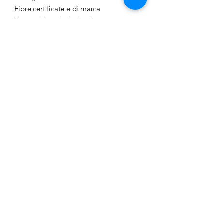
Fibre certificate e di marca
Il materiale principale di questo
prodotto contiene almeno il 50% di
cotone biologico.
Junior Outlet Besozzo
junioroutletbesozzo@gmail.com
3755330155
Via XXV Aprile 36,
21023 Besozzo, VA, Italy