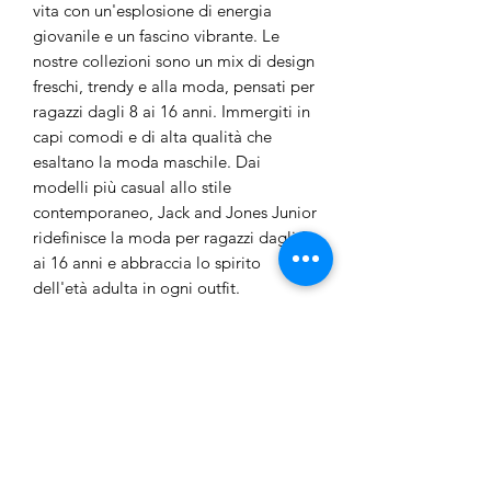
vita con un'esplosione di energia
giovanile e un fascino vibrante. Le
nostre collezioni sono un mix di design
freschi, trendy e alla moda, pensati per
ragazzi dagli 8 ai 16 anni. Immergiti in
capi comodi e di alta qualità che
esaltano la moda maschile. Dai
modelli più casual allo stile
contemporaneo, Jack and Jones Junior
ridefinisce la moda per ragazzi dagli 8
ai 16 anni e abbraccia lo spirito
dell'età adulta in ogni outfit.
- Tipo di prodotto: Camicia
- Collo: Colletto da camicia
- Manica: Maniche lunghe
- Vestibilità: Vestibilità regolare
- Composizione: 70% Cotone, 30%
Lino