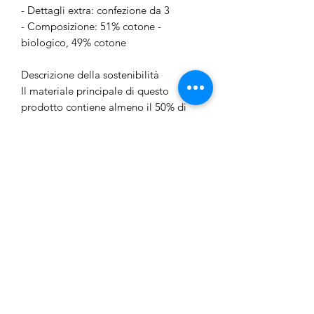
- Dettagli extra: confezione da 3
- Composizione: 51% cotone -
biologico, 49% cotone
Descrizione della sostenibilità
Il materiale principale di questo
prodotto contiene almeno il 50% di
cotone biologico. Il cotone biologico
viene coltivato senza l'uso di sostanze
chimiche nocive. La coltivazione del
cotone biologico protegge le risorse
naturali e la biodiversità
Junior Outlet Besozzo