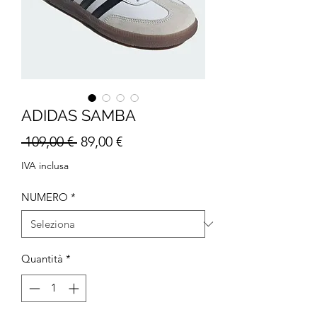
ADIDAS SAMBA
Prezzo
Prezzo
 109,00 € 
89,00 €
regolare
scontato
IVA inclusa
NUMERO
*
Quantità
*