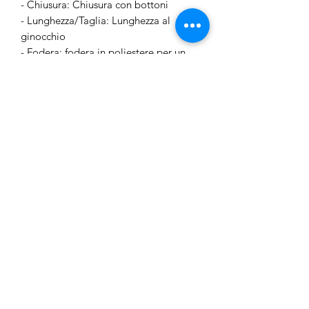
- Chiusura: Chiusura con bottoni
- Lunghezza/Taglia: Lunghezza al
ginocchio
- Fodera: fodera in poliestere per un
look non trasparente
- Vestibilità: vestibilità regolare
- Composizione: 100% poliestere
Junior Outlet Besozzo
junioroutletbesozzo@gmail.com
3755330155
Via XXV Aprile 36,