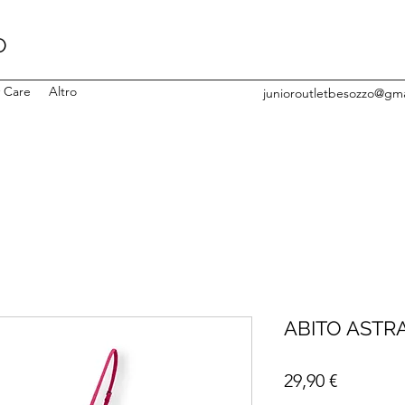
O
y Care
Altro
junioroutletbesozzo@gm
ABITO ASTR
Prezzo
29,90 €