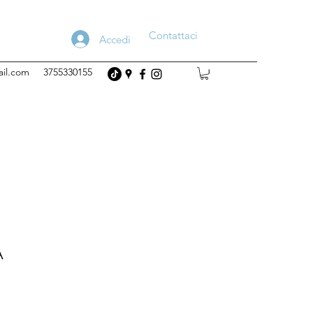
Contattaci
Accedi
ail.com
3755330155
A